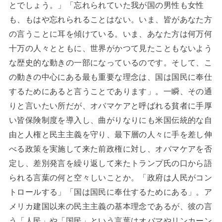
とでしょう。」「忘れられていた我が国の男性も女性
も、もはや忘れられることはない。いま、皆があなた方
の言うことに耳を傾けている。いま、あなた方は何万何
十万の人々とともに、世界がかつて見たこともないよう
な歴史的な動きの一部になっているのです。そして、こ
の動きの中心にある最も重要な理念は、国は国民に奉仕
するためにあると言うことであります」。一瞬、その通
りと言いたい所だが、オバマケアと呼ばれる貧者に手厚
い皆保険制度を導入し、曲がりなりにも米国伝統的な自
由と人権と民主主義を守り、最下層の人々に手を差し伸
べる政策を実施して来た前政権に対し、オバマケアを否
定し、差別発言を繰り返して来たトランプ氏の口から語
られる言葉の何と空々しいことか。「政府は人民がコン
トロールする」「国は国民に奉仕するためにある」。ア
メリカ建国以来の民主主義の基本理念であるが、彼の言
う「人民」や「国民」という言葉はオバマやリンカーン