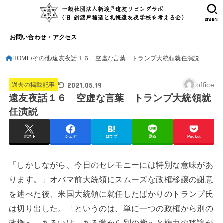
SEARCH
お問い合わせ・アクセス
HOME
その他
遠友夜話１６ 空虚な言葉 トランプ大統領就任演説
2021.05.19
office
過去の掲載記事
遠友夜話１６ 空虚な言葉 トランプ大統領就
任演説
ポスト
シェア
はてブ
送る
Pocket
「しかしながら、今日のセレモニーには特別な意味があ
ります。」オバマ前大統領にスムーズな政権移譲の謝意
を述べた後、米国大統領に就任したばかりのトランプ氏
は切り出した。「というのは、単に一つの政権から別の
政権へ、あるいは、ある党から別の党へと権力の移譲が