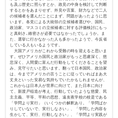
も及ぶ歴史に照らすとか、政見の中身を検討して判断
するとかをあまりせず、外見や言葉、財力などで二人
の候補者を選んだことにまず、問題があったように思
います。各党による大統領の立候補者選びや、国民、
政治家、マスコミの立候補者に対する評価検討にもっ
と真剣さ､緻密さが必要ではなかったでしょうか。ま
た、選挙に行かなかった人も多かったようで、今反省
している人もいるようです。
大国アメリカがこれから受難の時を迎えると思いま
す。ぜひアメリカ国民と政治家がもっと思慮深く、慈
悲深く、人間愛に富んだ行動をしてくださることを望
み、見守りたいと思います。翻って日本国民、政治家
は、今までアメリカの言うことに従っていればまあ大
丈夫といった安易な気持ちでいたかもしれませんが、
これからは日本人が世界に向けて、また日本に向け
て、新渡戸稲造が考え、行動していたような慈愛、民
主主義、平等、平和の思想、遠友夜学校の校是である
「学問より実行」（いくつかの解釈あり。「学問ばか
りしていないで、実行しなさい」、「学問した内容を
生かして、実行、行動しなさい」、「学問より実践が