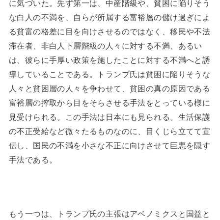
に気づいた。先ず第一は、中産階級や、貧困に陥りそう
な白人の不満を、自らが所属する富裕層の儲け過ぎによ
る貧富の格差に目を向けさせるのではなく、移民や不法
滞在者、非白人下層階級の人々に対する不満、あるい
は、彼らに手厚い政策を施したことに対する不満へと誘
導していることである。トランプ氏は貧困に陥りそうな
人々と貧困層の人々を争わせて、貧困の真の原因である
富裕層の搾取から目をそらさせる手法をとっている様に
見受けられる。この手法は日本にも見られる。生活保護
の不正受給など微々たるものなのに、目くじら立てて宣
伝し、国民の不満を小さな不正に向けさせて巨悪を隠す
手法である。
もう一つは、トランプ氏の主張はアベノミクスと国益と