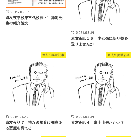
2023.09.06
遠友夜学校第三代校長・半澤洵先
生の紹介論文
2021.05.19
遠友夜話１５ 少女像に折り鶴を
送りませんか
過去の掲載記事
過去の掲載記事
2021.05.19
2021.05.19
遠友夜話７ 神なき知育は知恵あ
遠友夜話４ 富士山来たかい？
る悪魔を育てる