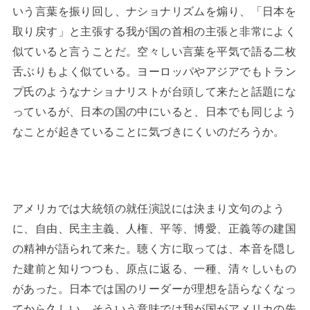
いう言葉を振り回し、ナショナリズムを煽り、「日本を
取り戻す」と主張する我が国の首相の主張と非常によく
似ていると言うことだ。空々しい言葉を平気で語る二枚
舌ぶりもよく似ている。ヨーロッパやアジアでもトラン
プ氏のようなナショナリストが台頭して来たと話題にな
っているが、日本の国の中にいると、日本でも同じよう
なことが起きていることに気づきにくいのだろうか。
アメリカでは大統領の就任演説には決まり文句のよう
に、自由、民主主義、人権、平等、博愛、正義等の建国
の精神が語られて来た。聴く方に取っては、本音を隠し
た建前と知りつつも、原点に返る、一種、清々しいもの
があった。日本では国のリーダーが理想を語らなくなっ
てから久しい。そういう意味では我が国がアメリカの先