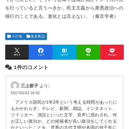
を行っていると言うべきか。民主主義から衆愚政治への
移行のことである。進化とは言えない。（毒舌学者）
その他
遠友夜話
ポスト
シェア
はてブ
送る
Pocket
1件のコメント
三上節子
より:
2017/01/23 16:32
アメリカ国民が1年2年という考える時間があったに
もかかわらず、テレビ、新聞、雑誌、インタネット、
ツイッター、演説といった文字、音声に惑わされ、何
が正しい政治か、どの候補者が良い政治をしてくれる
かといったことを、世界の古代文明や各国の何千年に