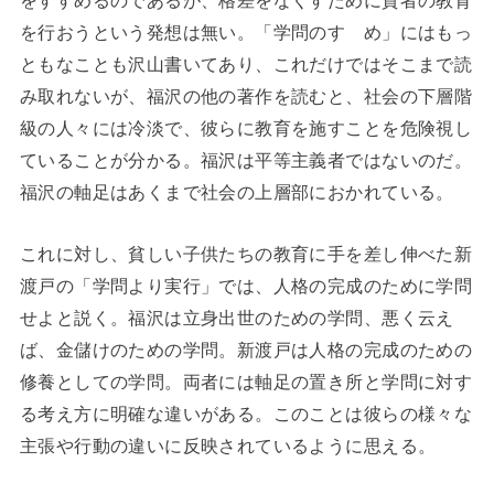
をすすめるのであるが、格差をなくすために貧者の教育
を行おうという発想は無い。「学問のすゝめ」にはもっ
ともなことも沢山書いてあり、これだけではそこまで読
み取れないが、福沢の他の著作を読むと、社会の下層階
級の人々には冷淡で、彼らに教育を施すことを危険視し
ていることが分かる。福沢は平等主義者ではないのだ。
福沢の軸足はあくまで社会の上層部におかれている。
これに対し、貧しい子供たちの教育に手を差し伸べた新
渡戸の「学問より実行」では、人格の完成のために学問
せよと説く。福沢は立身出世のための学問、悪く云え
ば、金儲けのための学問。新渡戸は人格の完成のための
修養としての学問。両者には軸足の置き所と学問に対す
る考え方に明確な違いがある。このことは彼らの様々な
主張や行動の違いに反映されているように思える。