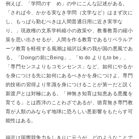
例えば、「学問のすゝめ」の中にこんな記述がある。
「されば今、かかる実なき学問（文学など）はまず次に
し、もっぱら勤むべきは人間普通日用に近き実学な
り。」現政権の文系学科縮小の政策や、教養教育の縮小
策を思い出させるが、人間を作る教育であるリベラルア
ーツ教育を軽視する風潮は福沢以来の我が国の悪風であ
る。「Doingの前にBeing」、「to do よりもto be」、
「専門センスよりもコモンセンス」など、如何にやるか
を身につける先に如何にあるべきかを身につけよ、専門
的技術の習得より常識を身につけることが第一だと説く
新渡戸とは対極にある。「神無き知育は知恵ある悪魔を
育てる」とは西洋のことわざであるが、徳育無き専門教
育が人類のみならず地球に恐ろしい悪影響をもたらす可
能性はある。
福沢は国際競争力をしきりに云うが、どのようなことで