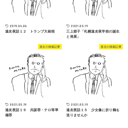
2019.04.06
2021.05.19
遠友夜話１２ トランプ大統領
三上節子「札幌遠友夜学校の誕生
と発展」
過去の掲載記事
過去の掲載記事
2021.05.19
2021.05.19
遠友夜話１９ 共謀罪・テロ等準
遠友夜話１５ 少女像に折り鶴を
備罪
送りませんか