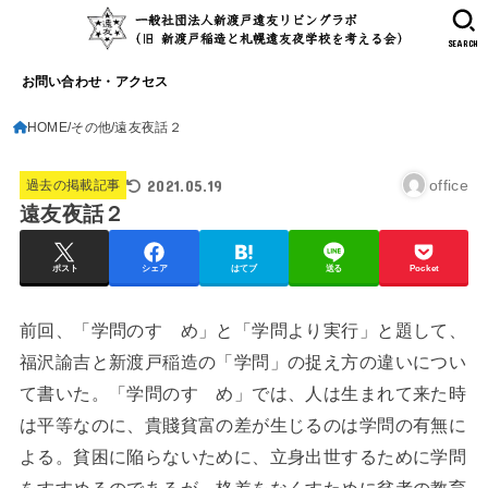
SEARCH
お問い合わせ・アクセス
HOME
その他
遠友夜話２
2021.05.19
office
過去の掲載記事
遠友夜話２
ポスト
シェア
はてブ
送る
Pocket
前回、「学問のすゝめ」と「学問より実行」と題して、
福沢諭吉と新渡戸稲造の「学問」の捉え方の違いについ
て書いた。「学問のすゝめ」では、人は生まれて来た時
は平等なのに、貴賤貧富の差が生じるのは学問の有無に
よる。貧困に陥らないために、立身出世するために学問