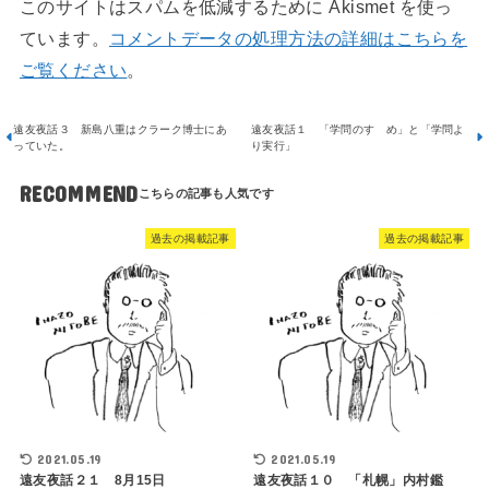
このサイトはスパムを低減するために Akismet を使っ
ています。
コメントデータの処理方法の詳細はこちらを
ご覧ください
。
遠友夜話３ 新島八重はクラーク博士にあ
遠友夜話１ 「学問のすゝめ」と「学問よ
っていた。
り実行」
RECOMMEND
過去の掲載記事
過去の掲載記事
2021.05.19
2021.05.19
遠友夜話２１ 8月15日
遠友夜話１０ 「札幌」内村鑑