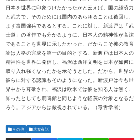
日本を世界に印象づけたかったかと云えば、国の経済力
と武力で、そのためには国内のあらゆることは後回し、
まず富国強兵であるとする。これに対し、新渡戸は「武
士道」の著作でも分かるように、日本人の精神性が高潔
であることを世界に示したかった。だからこそ彼の教育
論は人格の完成を第一の目的とする。新渡戸は日本人の
精神性を世界に発信し、福沢は西洋文明を日本が如何に
取り入れ強くなったかを示そうとした。だから、世界の
彼らに対する認識もそのようになった。新渡戸は今も世
界中から尊敬され、福沢は欧米では彼を知る人は無く、
知ったとしても鹿鳴館と同じような軽蔑の対象となるだ
ろう。アジアからは敵視されている。（毒舌学者）
その他
遠友夜話