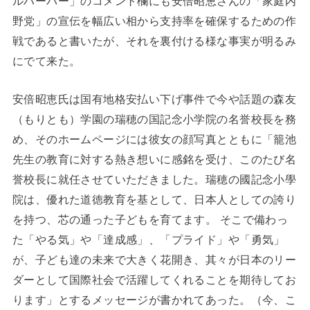
ルハーバー」のコメント欄にも安倍昭恵さんの「家庭内
野党」の宣伝を幅広い相から支持率を確保するための作
戦であると書いたが、それを裏付ける様な事実が明るみ
にでて来た。
安倍昭恵氏は国有地格安払い下げ事件で今や話題の森友
（もりとも）学園の瑞穂の国記念小学院の名誉校長を務
め、そのホームページには彼女の顔写真とともに「籠池
先生の教育に対する熱き想いに感銘を受け、このたび名
誉校長に就任させていただきました。瑞穂の國記念小學
院は、優れた道徳教育を基として、日本人としての誇り
を持つ、芯の通った子どもを育てます。 そこで備わっ
た「やる気」や「達成感」、「プライド」や「勇気」
が、子ども達の未来で大きく花開き、其々が日本のリー
ダーとして国際社会で活躍してくれることを期待してお
ります」とするメッセージが書かれてあった。（今、こ