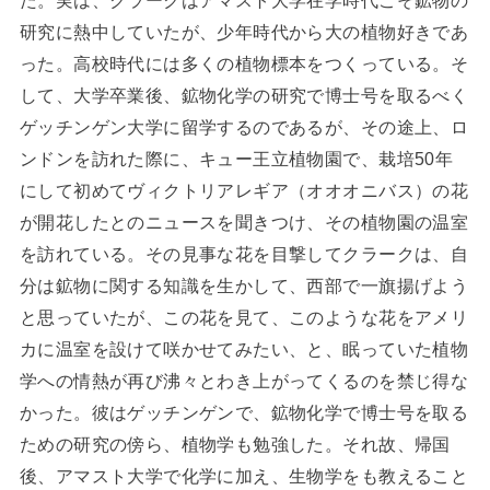
た。実は、クラークはアマスト大学在学時代こそ鉱物の
研究に熱中していたが、少年時代から大の植物好きであ
った。高校時代には多くの植物標本をつくっている。そ
して、大学卒業後、鉱物化学の研究で博士号を取るべく
ゲッチンゲン大学に留学するのであるが、その途上、ロ
ンドンを訪れた際に、キュー王立植物園で、栽培50年
にして初めてヴィクトリアレギア（オオオニバス）の花
が開花したとのニュースを聞きつけ、その植物園の温室
を訪れている。その見事な花を目撃してクラークは、自
分は鉱物に関する知識を生かして、西部で一旗揚げよう
と思っていたが、この花を見て、このような花をアメリ
カに温室を設けて咲かせてみたい、と、眠っていた植物
学への情熱が再び沸々とわき上がってくるのを禁じ得な
かった。彼はゲッチンゲンで、鉱物化学で博士号を取る
ための研究の傍ら、植物学も勉強した。それ故、帰国
後、アマスト大学で化学に加え、生物学をも教えること