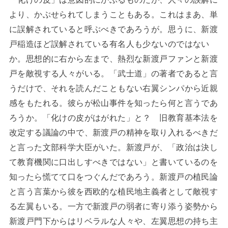
より、かぶせられてしまうこともある。これはまあ、単
に誤解されていると呼ぶべきであろうが。思うに、新渡
戸稲造ほど誤解されている有名人も少ないのではない
か。思想的に右から左まで、熱烈な新渡戸ファンと新渡
戸を敵視する人々がいる。「武士道」の著者であると言
うだけで、それを読んだこともない右翼シンパから近親
感をもたれる。彼らが松山事件を知ったら何と言うであ
ろうか。「化けの皮がはがれた」と？ 旧教育基本法を
改定する議論の中で、新渡戸の精神を取り入れるべきだ
と言った文部科学大臣がいた。新渡戸が、「政治は決し
て教育機関に口出しすべきではない」と書いているのを
知ったら慌てて口をつぐんだであろう。新渡戸の植民論
と言う言葉から彼を西欧的な植民地主義者として敵視す
る左翼もいる。一方で新渡戸の弱者に寄り添う姿勢から
新渡戸門下からはリベラルな人々や、左翼思想の持ち主