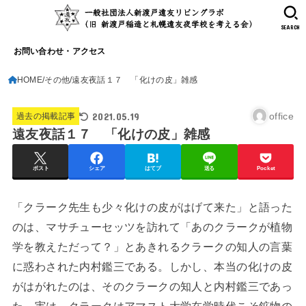
SEARCH
お問い合わせ・アクセス
HOME
その他
遠友夜話１７ 「化けの皮」雑感
2021.05.19
office
過去の掲載記事
遠友夜話１７ 「化けの皮」雑感
ポスト
シェア
はてブ
送る
Pocket
「クラーク先生も少々化けの皮がはげて来た」と語った
のは、マサチューセッツを訪れて「あのクラークが植物
学を教えただって？」とあきれるクラークの知人の言葉
に惑わされた内村鑑三である。しかし、本当の化けの皮
がはがれたのは、そのクラークの知人と内村鑑三であっ