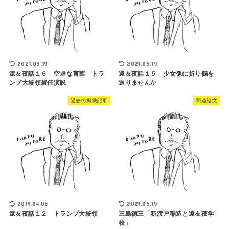
2021.05.19
2021.05.19
遠友夜話１６ 空虚な言葉 トラ
遠友夜話１５ 少女像に折り鶴を
ンプ大統領就任演説
送りませんか
過去の掲載記事
関連論文
2019.04.06
2021.05.19
遠友夜話１２ トランプ大統領
三島徳三「新渡戸稲造と遠友夜学
校」