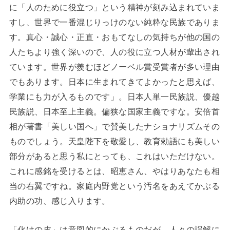
に「人のために役立つ」という精神が刻み込まれていま
すし、世界で一番混じりっけのない純粋な民族でありま
す。真心・誠心・正直・おもてなしの気持ちが他の国の
人たちより強く深いので、人の役に立つ人材が輩出され
ています。世界が羨むほどノーベル賞受賞者が多い理由
でもあります。日本に生まれてきてよかったと思えば、
学業にも力が入るものです」。日本人単一民族説、優越
民族説、日本至上主義。偏狭な国家主義ですな。安倍首
相が著書「美しい国へ」で賛美したナショナリズムその
ものでしょう。天皇陛下を敬愛し、教育勅語にも美しい
部分があると思う私にとっても、これはいただけない。
これに感銘を受けるとは、昭恵さん、やはりあなたも相
当の右翼ですね。家庭内野党という汚名をあえてかぶる
内助の功、感じ入ります。
「化けの皮」は意図的にかぶるものだが、人々の誤解に