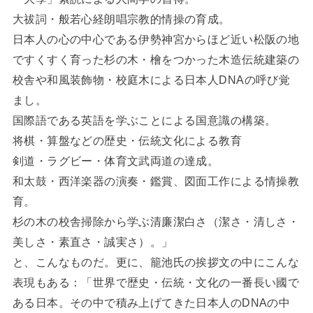
大祓詞・般若心経朗唱宗教的情操の育成。
日本人の心の中心である伊勢神宮からほど近い松阪の地
ですくすく育った杉の木・檜をつかった木造伝統建築の
校舎や和風装飾物・校庭木による日本人DNAの呼び覚
まし。
国際語である英語を学ぶことによる国意識の構築。
将棋・算盤などの歴史・伝統文化による教育
剣道・ラグビー・体育文武両道の達成。
和太鼓・西洋楽器の演奏・鑑賞、図面工作による情操教
育。
杉の木の校舎掃除から学ぶ清廉潔白さ（潔さ・清しさ・
美しさ・素直さ・誠実さ）。」
と、こんなものだ。更に、籠池氏の挨拶文の中にこんな
表現もある：「世界で歴史・伝統・文化の一番長い國で
ある日本。その中で積み上げてきた日本人のDNAの中