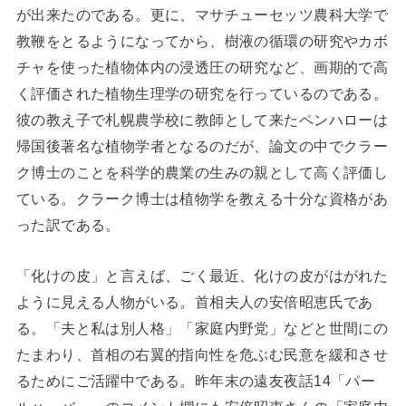
が出来たのである。更に、マサチューセッツ農科大学で
教鞭をとるようになってから、樹液の循環の研究やカボ
チャを使った植物体内の浸透圧の研究など、画期的で高
く評価された植物生理学の研究を行っているのである。
彼の教え子で札幌農学校に教師として来たペンハローは
帰国後著名な植物学者となるのだが、論文の中でクラー
ク博士のことを科学的農業の生みの親として高く評価し
ている。クラーク博士は植物学を教える十分な資格があ
った訳である。
「化けの皮」と言えば、ごく最近、化けの皮がはがれた
ように見える人物がいる。首相夫人の安倍昭恵氏であ
る。「夫と私は別人格」「家庭内野党」などと世間にの
たまわり、首相の右翼的指向性を危ぶむ民意を緩和させ
るためにご活躍中である。昨年末の遠友夜話14「パー