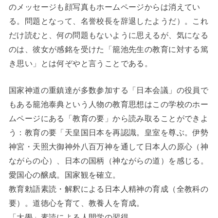
のメッセージも顔写真もホームページからは消えてい
る。問題となって、名誉校長を辞退したようだ）。これ
だけ読むと、何の問題もないように思えるが、気になる
のは、彼女が感銘を受けた「籠池先生の教育に対する篤
き思い」とは何ぞやと言うことである。
国家神道の重鎮達が多数参加する「日本会議」の役員で
もある籠池泰典という人物の教育思想はこの学校のホー
ムページにある「教育の要」から読み取ることができよ
う：教育の要「天皇国日本を再認識。皇室を尊ぶ。伊勢
神宮・天照大御神外八百万神を通して日本人の原心（神
ながらの心）、日本の国柄（神ながらの道）を感じる。
愛国心の醸成。国家観を確立。
教育勅語素読・解釈による日本人精神の育成（全教科の
要）。道徳心を育て、教養人を育成。
「大學」素読による人間学の習得。