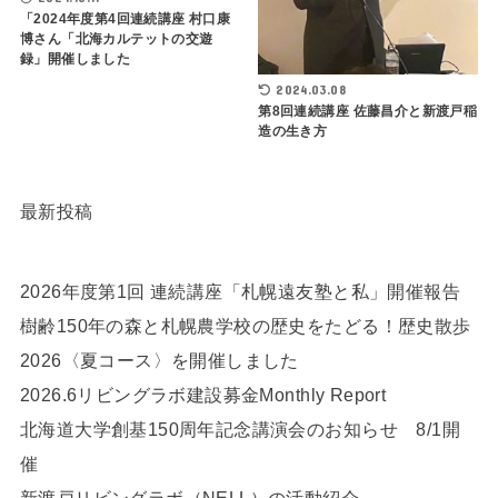
「2024年度第4回連続講座 村口康
博さん「北海カルテットの交遊
録」開催しました
2024.03.08
第8回連続講座 佐藤昌介と新渡戸稲
造の生き方
最新投稿
2026年度第1回 連続講座「札幌遠友塾と私」開催報告
樹齢150年の森と札幌農学校の歴史をたどる！歴史散歩
2026〈夏コース〉を開催しました
2026.6リビングラボ建設募金Monthly Report
北海道大学創基150周年記念講演会のお知らせ 8/1開
催
新渡戸リビングラボ（NELL）の活動紹介