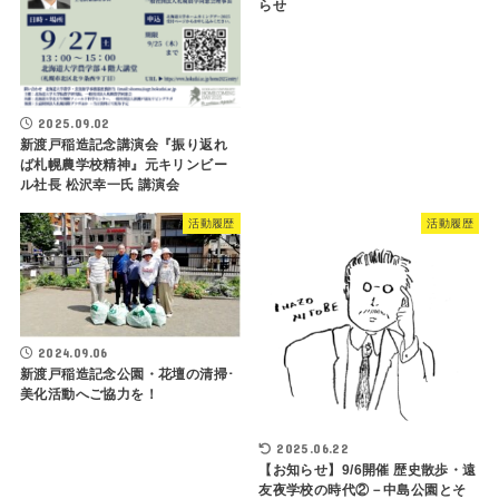
らせ
2025.09.02
新渡戸稲造記念講演会『振り返れ
ば札幌農学校精神』元キリンビー
ル社長 松沢幸一氏 講演会
活動履歴
活動履歴
2024.09.06
新渡戸稲造記念公園・花壇の清掃･
美化活動へご協力を！
2025.06.22
【お知らせ】9/6開催 歴史散歩・遠
友夜学校の時代②－中島公園とそ