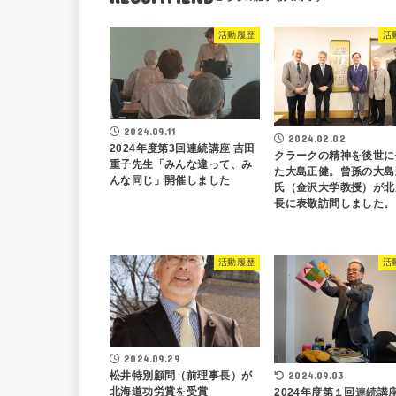
活動履歴
活
2024.09.11
2024.02.02
2024年度第3回連続講座 吉田
クラークの精神を後世に
重子先生「みんな違って、み
た大島正健。曾孫の大島
んな同じ」開催しました
氏（金沢大学教授）が北
長に表敬訪問しました。
活動履歴
活
2024.09.29
2024.09.03
松井特別顧問（前理事長）が
北海道功労賞を受賞
2024年度第１回連続講