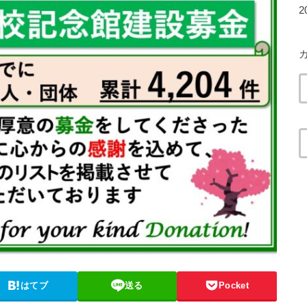
2
はてブ
送る
Pocket