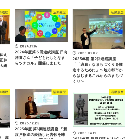
動履歴
活動履歴
活動履歴
2024.11.16
2024年度第５回連続講座 日向
2025.09.02
伝え
洋喜さん「子どもたちとなま
2025年度 第2回連続講座
正伸
らツナガル」開催しました
「「適疎」なまちづくりを推
大総
進するために」〜地方都市か
らはじまるこれからのまちづ
くり〜
動履歴
活動履歴
活動履歴
2025.12.25
2025年度 第6回連続講座 「新
2026.04.11
渡戸稲造の愛誦した古歌を味
座 高
2026年度 新渡戸遠友リビング