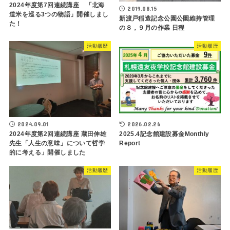
2024年度第7回連続講座 「北海
2019.08.15
道米を巡る3つの物語」開催しまし
新渡戸稲造記念公園公園維持管理
た！
の８，９月の作業 日程
活動履歴
活動履歴
2024.09.01
2026.02.26
2024年度第2回連続講座 蔵田伸雄
2025.4記念館建設募金Monthly
先生「人生の意味」について哲学
Report
的に考える」開催しました
活動履歴
活動履歴