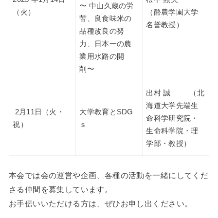
〜 中山久蔵の労
（火）
（酪農学園大学
苦、良食味米の
名誉教授）
品種改良の努
力、日本一の農
業用水路の開
削〜
出村 誠 （北
海道大学先端生
2月11日（火・
大学教育とSDG
命科学研究院・
祝）
ｓ
生命科学院・理
学部・教授）
本会では会の運営や企画、各種の活動を一緒にしてくだ
さる仲間を募集しています。
お手伝いいただける方は、ぜひお申し出ください。