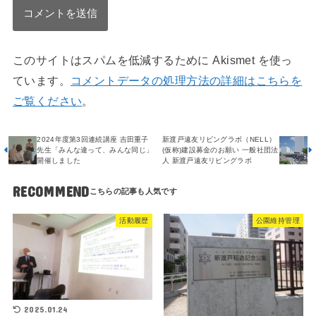
このサイトはスパムを低減するために Akismet を使っ
ています。
コメントデータの処理方法の詳細はこちらを
ご覧ください
。
2024年度第3回連続講座 吉田重子
新渡戸遠友リビングラボ（NELL）
先生「みんな違って、みんな同じ」
(仮称)建設募金のお願い 一般社団法
開催しました
人 新渡戸遠友リビングラボ
RECOMMEND
活動履歴
公園維持管理
2025.01.24