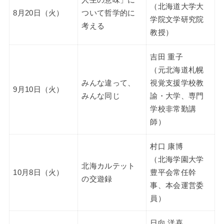
人生の意味」に
（北海道大学大
8月20日（火）
ついて哲学的に
学院文学研究院
考える
教授）
吉田 重子
（元北海道札幌
みんな違って、
視覚支援学校教
9月10日（火）
みんな同じ
諭・大学、専門
学校非常勤講
師）
村口 康博
（北海学園大学
北海カルテット
10月8日（火）
豊平会常任幹
の交遊録
事、本会運営委
員）
日向 洋喜