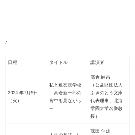
/
日程
タイトル
講演者
高倉 嗣昌
私と遠友夜学校
（公益財団法人
2024 年7月9日
―高倉新一郎の
ふきのとう文庫
（火）
背中を見ながら
代表理事、北海
ー
学園大学名誉教
授）
蔵田 伸雄