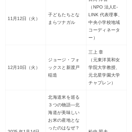
（NPO 法人E-
子どもたちとな
LINK 代表理事、
11月12日（火）
まらツナガル
中央小学校地域
コーディネータ
ー）
三上 章
ジョージ・フォ
（元東洋英和女
12月10日（火）
ックスと新渡戸
学院大学教授、
稲造
元北星学園大学
チャプレン）
北海道米を巡る
３つの物語―北
海道が美味しい
お米の産地とな
ったのはなぜ？
2025 年1月14日
松中 照夫