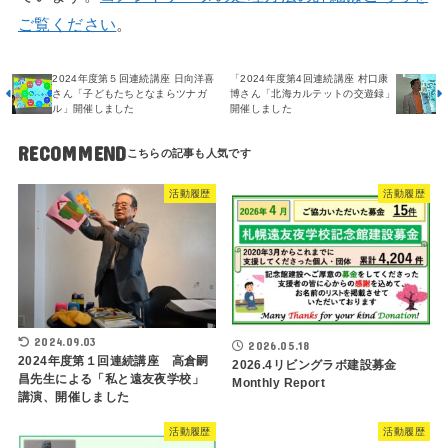
ご覧ください
。
2024年度第５回連続講座 日向洋喜
「2024年度第4回連続講座 村口康
さん「子どもたちとなまらツナガ
博さん「北海カルテットの交遊録」
ル」開催しました
開催しました
RECOMMEND
活動履歴
活動履歴
2024.09.03
2026.05.18
2024年度第１回連続講座 高倉嗣
2026.4リビングラボ建設募金
昌先生による「私と遠友夜学校」
Monthly Report
講演、開催しました
活動履歴
活動履歴