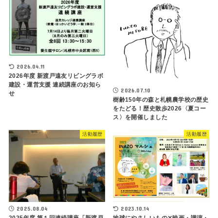
2026.04.11
2026年度 新渡戸遠友リビングラボ
建設・運営支援 連続講座のお知ら
2026.07.10
せ
樹齢150年の森と札幌農学校の歴史
をたどる！歴史散歩2026〈夏コー
ス〉を開催しました
活動履歴
活動履歴
2025.08.04
2023.10.14
2025年度 第１回連続講座「新渡戸
地球にやさしいもの✕映画・講演・