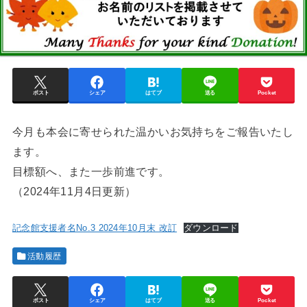
ポスト
シェア
はてブ
送る
Pocket
今月も本会に寄せられた温かいお気持ちをご報告いたし
ます。
目標額へ、また一歩前進です。
（2024年11月4日更新）
記念館支援者名No.3 2024年10月末 改訂
ダウンロード
活動履歴
ポスト
シェア
はてブ
送る
Pocket