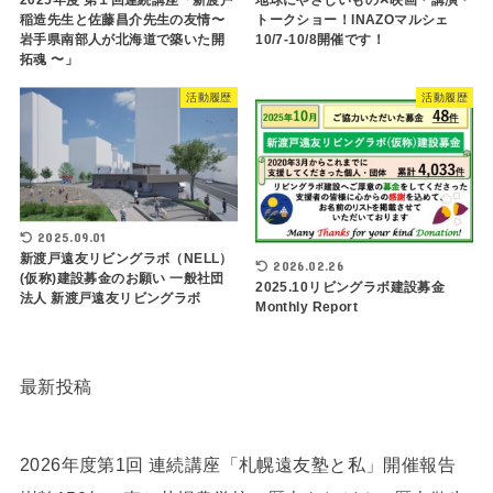
稲造先生と佐藤昌介先生の友情〜
トークショー！INAZOマルシェ
岩手県南部人が北海道で築いた開
10/7-10/8開催です！
拓魂 〜」
活動履歴
活動履歴
2025.09.01
新渡戸遠友リビングラボ（NELL）
2026.02.26
(仮称)建設募金のお願い 一般社団
2025.10リビングラボ建設募金
法人 新渡戸遠友リビングラボ
Monthly Report
最新投稿
2026年度第1回 連続講座「札幌遠友塾と私」開催報告