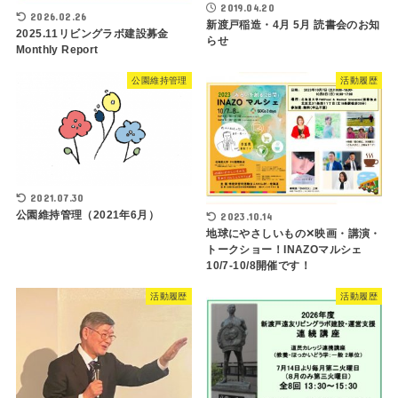
2019.04.20
2026.02.26
新渡戸稲造・4月 5月 読書会のお知
2025.11リビングラボ建設募金
らせ
Monthly Report
公園維持管理
活動履歴
2021.07.30
公園維持管理（2021年6月）
2023.10.14
地球にやさしいもの✕映画・講演・
トークショー！INAZOマルシェ
10/7-10/8開催です！
活動履歴
活動履歴