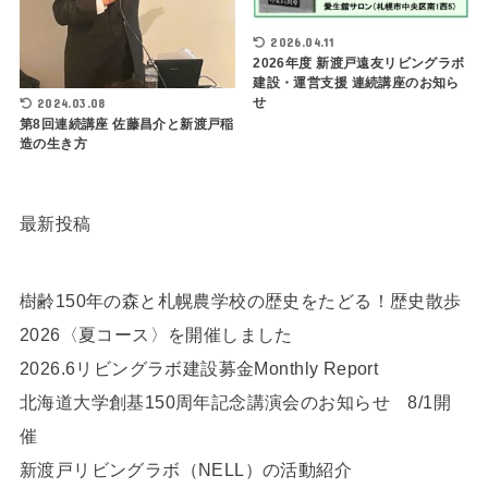
2026.04.11
2026年度 新渡戸遠友リビングラボ
建設・運営支援 連続講座のお知ら
せ
2024.03.08
第8回連続講座 佐藤昌介と新渡戸稲
造の生き方
最新投稿
樹齢150年の森と札幌農学校の歴史をたどる！歴史散歩
2026〈夏コース〉を開催しました
2026.6リビングラボ建設募金Monthly Report
北海道大学創基150周年記念講演会のお知らせ 8/1開
催
新渡戸リビングラボ（NELL）の活動紹介