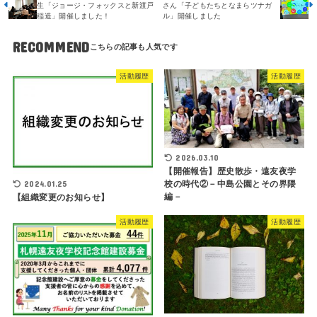
生「ジョージ・フォックスと新渡戸
さん「子どもたちとなまらツナガ
稲造」開催しました！
ル」開催しました
RECOMMEND
活動履歴
活動履歴
2026.03.10
【開催報告】歴史散歩・遠友夜学
2024.01.25
校の時代②－中島公園とその界隈
編－
【組織変更のお知らせ】
活動履歴
活動履歴