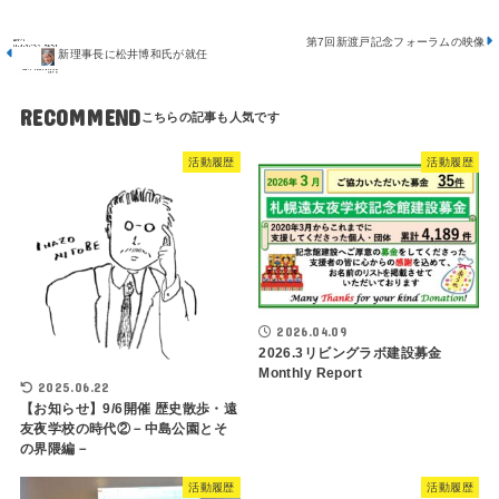
第7回新渡戸記念フォーラムの映像
新理事長に松井博和氏が就任
RECOMMEND
活動履歴
活動履歴
2026.04.09
2026.3リビングラボ建設募金
Monthly Report
2025.06.22
【お知らせ】9/6開催 歴史散歩・遠
友夜学校の時代②－中島公園とそ
の界隈編－
活動履歴
活動履歴