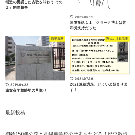
稲造の愛誦した古歌を味わう その
２」開催報告
2021.05.19
遠友夜話１１ クラーク博士は共
和党支持だった
活動履歴
過去の掲載記事
2021.07.30
2021連続講座、いよいよ始まりま
2019.04.22
す！
遠友夜学校跡地の草取り
最新投稿
樹齢150年の森と札幌農学校の歴史をたどる！歴史散歩