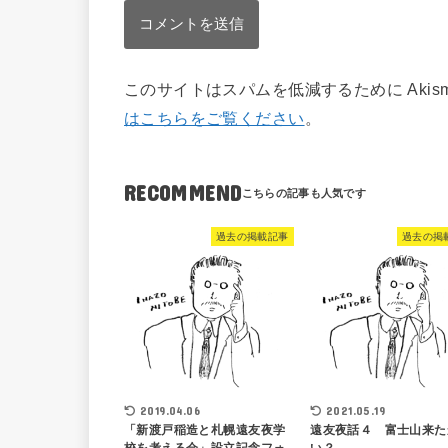
このサイトはスパムを低減するために Akis
はこちらをご覧ください
。
RECOMMEND
過去の掲載記事
過去の掲
2019.04.06
2021.05.19
「新渡戸稲造と札幌遠友夜学
遠友夜話４ 富士山来た
校を考える会」設立記念フォ
い？