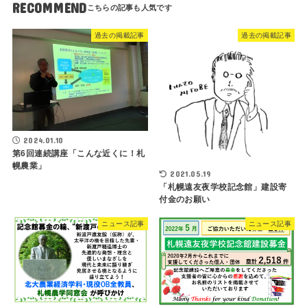
RECOMMEND
過去の掲載記事
過去の掲載記事
2024.01.10
第6回連続講座「こんな近くに！札
幌農業」
2021.05.19
「札幌遠友夜学校記念館」建設寄
付金のお願い
ニュース記事
ニュース記事