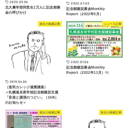
2022.09.06
2022.07.02
北大農学部同窓生1万人に記念館募
記念館建設募金Monthly
金の呼びかけ
Report（2022年5月）
過去の掲載記事
ニュース記事
2023.01.06
記念館建設募金Monthly
Report（2022年11月）￼
2019.04.06
（道民カレッジ連携講座）
＜札幌遠友夜学校記念館建設支援
「音楽と講演のつどい」（10/6）
のお知らせ＞
過去の掲載記事
過去の掲載記事