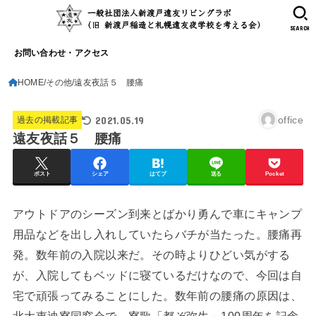
SEARCH
お問い合わせ・アクセス
HOME
その他
遠友夜話５ 腰痛
2021.05.19
office
過去の掲載記事
遠友夜話５ 腰痛
ポスト
シェア
はてブ
送る
Pocket
アウトドアのシーズン到来とばかり勇んで車にキャンプ
用品などを出し入れしていたらバチが当たった。腰痛再
発。数年前の入院以来だ。その時よりひどい気がする
が、入院してもベッドに寝ているだけなので、今回は自
宅で頑張ってみることにした。数年前の腰痛の原因は、