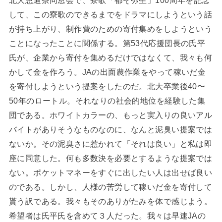
北大恵迪寮同窓会で、寮歌「都ぞ弥生」100周年を記念
して、この寮歌のできるまでをドラマにしようという話
が持ち上がり、制作費のための寄付集めをしようという
ことになったことに関係する。第53代応援団長の氏平
氏が、企業から寄付を集めるだけではなくて、我々も何
かして金を作ろう。JAの出面農作業をやって稼いだ金
を寄付しようという提案をしたのだ。北大卒業後40〜
50年のロートル。それなりの社会的地位を経験した集
団である。ホワイトカラーの、もっと実入りの良いアル
バイトがありそうなものなのに、なんと泥臭い提案では
ないか。その泥臭さに惹かれて「それは良い」と私は即
座に同意した。何も多数決を必要とするような提案では
ない。ポケットマネーをすぐに出したい人は出せば良い
のである。しかし、人様の苦労して稼いだ金を寄付して
貰う訳である。我々もそのありがたみを体で感じよう。
希望者は氏平氏を含めて３人だった。我々は早速JAの