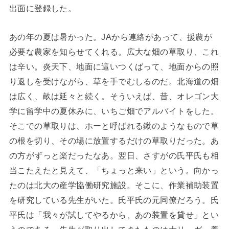
出面に登録した。
あの年の夏は暑かった。JAから連絡があって、援農が
必要な農家を知らせてくれる。広大な畑の草取り、これ
は辛い。炎天下、地面に這いつくばって、地面からの照
り返しを受けながら、草を手でむしるのだ。北海道の畑
は広く、畝は延々と続く。そういえば、昔、オレゴン大
学に留学中の夏休みに、いちご畑でアルバイトをした。
そこでの草取りは、ホーと呼ばれる鍬のようなもので草
の根を切り、その場に放置するだけの草取りだった。あ
の方がずっと楽だったなあ。翌日、さすがの氏平氏も相
当こたえたと見えて、「ちょっと来い」という。向かっ
たのは北大の産学協働研究施設。そこに、作業補助装置
を研究している先生がいた。氏平氏の元同僚だろう。氏
平氏は「我々が試してやるから、あの装置を貸せ」とい