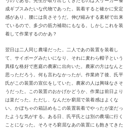
うのである。先生が取り出してきたものは大リーガー養
成ギブスみたいな代物であった。装着すると確かに安定
感があり、腰には良さそうだ。伸び縮みする素材で出来
ているので、多少の筋力補助にもなる。しかしこれを装
着して作業するのかあ？
翌日は二人同じ農場だった。二人であの装置を装着し
て、サイボーグみたいになり、それに麦わら帽子という
異様な格好で恵庭の農家に出向いた。農家の方はなんと
思っただろう。何も言わなかったが。作業終了後、氏平
氏がこの装置の宣伝をしていた。農家の人は興味なさそ
うだった。この装置のおかげかどうか、作業は前日より
は楽だった。ただし、なんだか窮屈で装着感はよくな
い。かぼちゃの箱詰めもこの装置装着でやったが楽だっ
たような気がする。ある日、氏平氏とは別の農場に行く
ことになった。そろそろ窮屈なあの装置にも飽きてきた