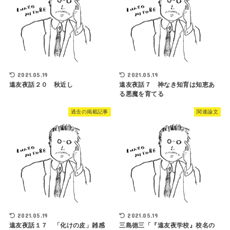
2021.05.19
2021.05.19
遠友夜話２０ 秋近し
遠友夜話７ 神なき知育は知恵あ
る悪魔を育てる
過去の掲載記事
関連論文
2021.05.19
2021.05.19
遠友夜話１７ 「化けの皮」雑感
三島徳三「『遠友夜学校』校名の