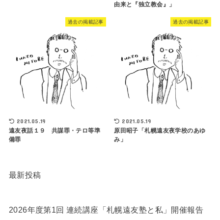
由来と『独立教会』」
過去の掲載記事
過去の掲載記事
2021.05.19
2021.05.19
遠友夜話１９ 共謀罪・テロ等準
原田昭子「札幌遠友夜学校のあゆ
備罪
み」
最新投稿
2026年度第1回 連続講座「札幌遠友塾と私」開催報告