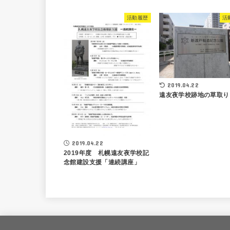
活動履歴
活
2019.04.22
遠友夜学校跡地の草取り
2019.04.22
2019年度 札幌遠友夜学校記
念館建設支援「連続講座」