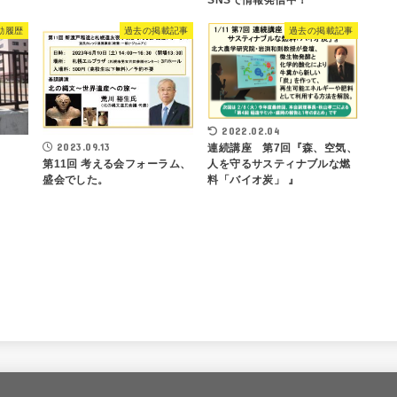
動履歴
過去の掲載記事
過去の掲載記事
2022.02.04
2023.09.13
連続講座 第7回『森、空気、
第11回 考える会フォーラム、
人を守るサスティナブルな燃
盛会でした。
料「バイオ炭」 』