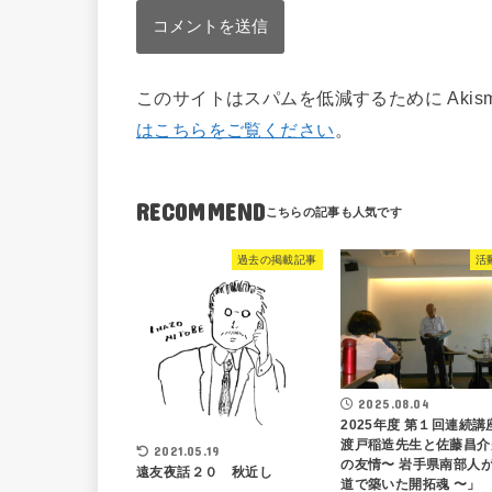
このサイトはスパムを低減するために Akis
はこちらをご覧ください
。
RECOMMEND
過去の掲載記事
活
2025.08.04
2025年度 第１回連続講
渡戸稲造先生と佐藤昌介
2021.05.19
の友情〜 岩手県南部人
遠友夜話２０ 秋近し
道で築いた開拓魂 〜」