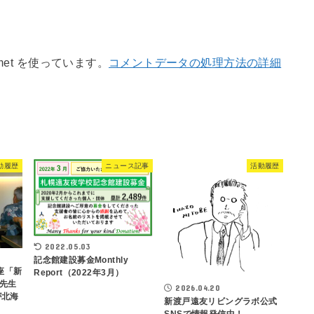
met を使っています。
コメントデータの処理方法の詳細
動履歴
ニュース記事
活動履歴
2022.05.03
記念館建設募金Monthly
座「新
Report（2022年3月）
先生
2026.04.20
が北海
新渡戸遠友リビングラボ公式
SNSで情報発信中！