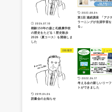
2023.08.04
第1回 連続講座 「アク
ラーニングが生涯学習を
2026.07.10
る」
樹齢150年の森と札幌農学校
の歴史をたどる！歴史散歩
2026〈夏コース〉を開催しま
した
活動履歴
ニュー
2022.06.17
考える会の新しいリーフ
トができました
2019.04.06
読書会のお知らせ