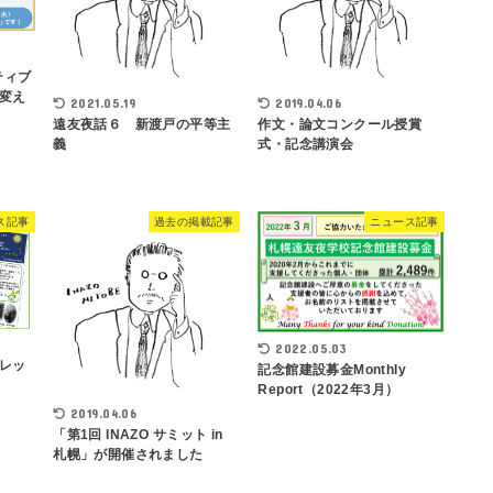
ティブ
変え
2021.05.19
2019.04.06
遠友夜話６ 新渡戸の平等主
作文・論文コンクール授賞
義
式・記念講演会
ス記事
過去の掲載記事
ニュース記事
2022.05.03
レッ
記念館建設募金Monthly
Report（2022年3月）
2019.04.06
「第1回 INAZO サミット in
札幌」が開催されました