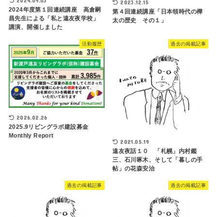
2024.09.03
2023.12.15
2024年度第１回連続講座 高倉嗣
第４回連続講座「日本領時代の樺
昌先生による「私と遠友夜学校」
太の歴史 その１」
講演、開催しました
活動履歴
過去の掲載記事
2026.02.26
2025.9リビングラボ建設募金
Monthly Report
2021.05.19
遠友夜話１０ 「札幌」内村鑑
三、石川啄木、そして「暮しの手
帖」の花森安治
過去の掲載記事
過去の掲載記事