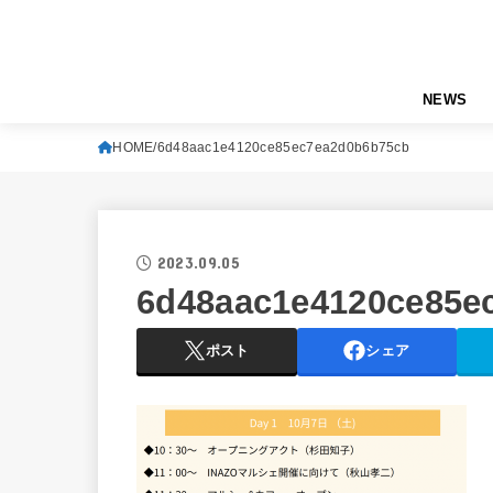
NEWS
HOME
6d48aac1e4120ce85ec7ea2d0b6b75cb
2023.09.05
6d48aac1e4120ce85e
ポスト
シェア