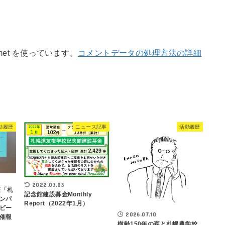
met を使っています。
コメントデータの処理方法の詳細
動履歴
ニュース記事
活動履歴
2022.03.03
座「札
記念館建設募金Monthly
ンパ
Report（2022年1月）
ビー
2026.07.10
催報
樹齢150年の森と札幌農学校