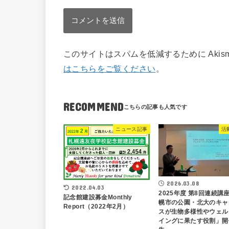
このサイトはスパムを低減するために Akis
はこちらをご覧ください
。
RECOMMEND
ニュース記事
活
2026.03.08
2022.04.03
2025年度 第8回連続講
記念館建設募金Monthly
幌市の公園・北大のキャ
Report（2022年2月）
スが生物多様性やウェル
イングに果たす役割」開