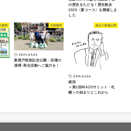
の歴史をたどる！歴史散歩
2026〈夏コース〉を開催しま
した
動履歴
活動履歴
過去の掲載記事
2024.09.06
新渡戸稲造記念公園・花壇の
清掃･美化活動へご協力を！
2019.04.06
総括
＜第1回INAZOサミット・札
幌＞の始まりとこれから