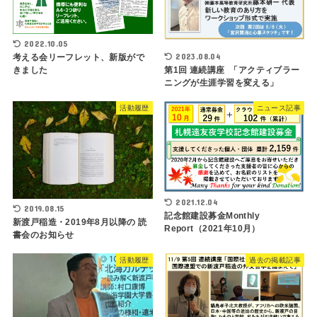
2022.10.05
2023.08.04
考える会リーフレット、新版がで
きました
第1回 連続講座 「アクティブラー
ニングが生涯学習を変える」
活動履歴
ニュース記事
2021.12.04
2019.08.15
記念館建設募金Monthly
新渡戸稲造・2019年8月以降の 読
Report（2021年10月）
書会のお知らせ
活動履歴
過去の掲載記事