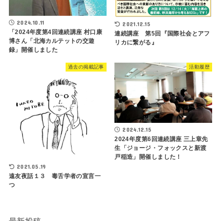
2024.10.11
2021.12.15
「2024年度第4回連続講座 村口康
連続講座 第5回『国際社会とアフ
博さん「北海カルテットの交遊
リカに繋がる』
録」開催しました
過去の掲載記事
活動履歴
2024.12.15
2024年度第6回連続講座 三上章先
生「ジョージ・フォックスと新渡
戸稲造」開催しました！
2021.05.19
遠友夜話１３ 毒舌学者の宣言一
つ
最新投稿