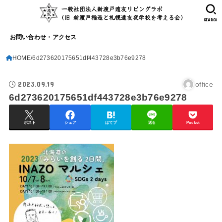
SEARCH
お問い合わせ・アクセス
HOME
6d273620175651df443728e3b76e9278
2023.09.19
office
6d273620175651df443728e3b76e9278
ポスト
シェア
はてブ
送る
Pocket