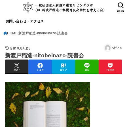
SEARCH
お問い合わせ・アクセス
HOME
新渡戸稲造-nitobeinazo-読書会
2019.04.25
office
新渡戸稲造-nitobeinazo-読書会
ポスト
シェア
はてブ
送る
Pocket