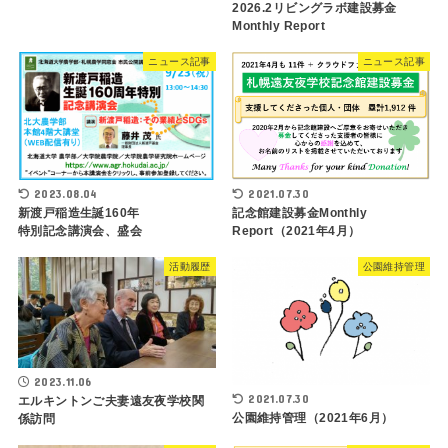
2026.2リビングラボ建設募金
Monthly Report
ニュース記事
ニュース記事
2021.07.30
2023.08.04
記念館建設募金Monthly
新渡戸稲造生誕160年
Report（2021年4月）
特別記念講演会、盛会
活動履歴
公園維持管理
2023.11.06
2021.07.30
エルキントンご夫妻遠友夜学校関
公園維持管理（2021年6月）
係訪問