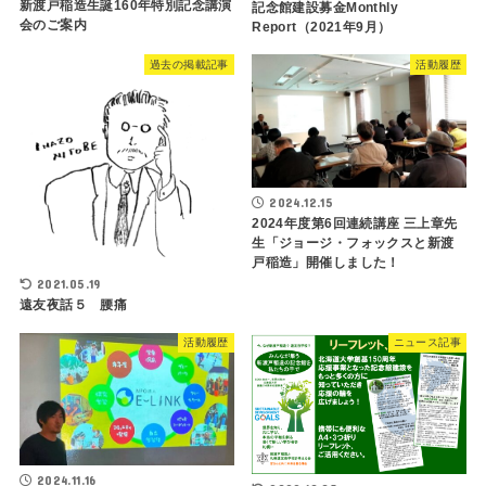
新渡戸稲造生誕160年特別記念講演
記念館建設募金Monthly
会のご案内
Report（2021年9月）
過去の掲載記事
活動履歴
2024.12.15
2024年度第6回連続講座 三上章先
生「ジョージ・フォックスと新渡
戸稲造」開催しました！
2021.05.19
遠友夜話５ 腰痛
活動履歴
ニュース記事
2024.11.16