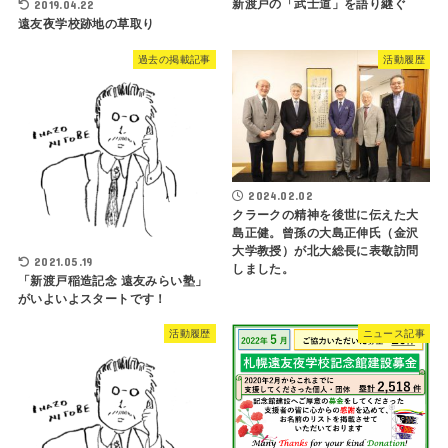
新渡戸の「武士道」を語り継ぐ
2019.04.22
遠友夜学校跡地の草取り
過去の掲載記事
活動履歴
2024.02.02
クラークの精神を後世に伝えた大
島正健。曾孫の大島正伸氏（金沢
大学教授）が北大総長に表敬訪問
2021.05.19
しました。
「新渡戸稲造記念 遠友みらい塾」
がいよいよスタートです！
活動履歴
ニュース記事