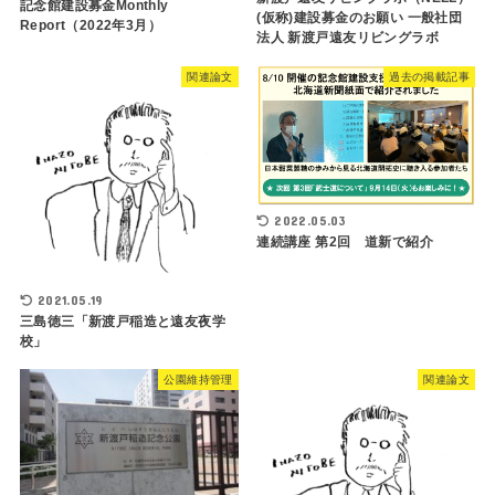
記念館建設募金Monthly
(仮称)建設募金のお願い 一般社団
Report（2022年3月）
法人 新渡戸遠友リビングラボ
関連論文
過去の掲載記事
2022.05.03
連続講座 第2回 道新で紹介
2021.05.19
三島徳三「新渡戸稲造と遠友夜学
校」
公園維持管理
関連論文