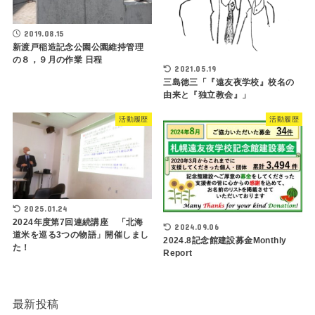
2019.08.15
新渡戸稲造記念公園公園維持管理
の８，９月の作業 日程
2021.05.19
三島徳三「『遠友夜学校』校名の
由来と『独立教会』」
活動履歴
活動履歴
2025.01.24
2024年度第7回連続講座 「北海
2024.09.06
道米を巡る3つの物語」開催しまし
2024.8記念館建設募金Monthly
た！
Report
最新投稿