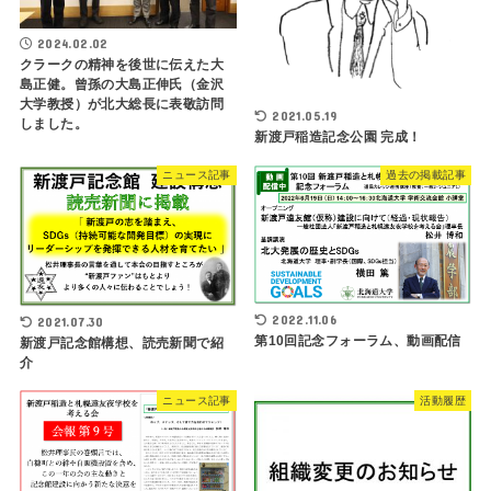
2024.02.02
クラークの精神を後世に伝えた大
島正健。曾孫の大島正伸氏（金沢
大学教授）が北大総長に表敬訪問
2021.05.19
しました。
新渡戸稲造記念公園 完成！
ニュース記事
過去の掲載記事
2022.11.06
2021.07.30
第10回記念フォーラム、動画配信
新渡戸記念館構想、読売新聞で紹
介
ニュース記事
活動履歴