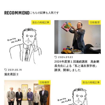
RECOMMEND
過去の掲載記事
活動履歴
2024.09.03
2024年度第１回連続講座 高倉嗣
昌先生による「私と遠友夜学校」
2021.05.19
講演、開催しました
遠友夜話２
活動履歴
過去の掲載記事