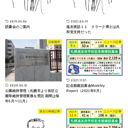
2019.04.06
2021.05.19
読書会のご案内
遠友夜話１１ クラーク博士は共
和党支持だった
活動履歴
ニュース記事
2021.11.01
2020.06.12
記念館建設募金Monthly
Report（2021年9月）
公園維持管理（札幌市より街区公
園等維持管理業務を受託 期間は毎
年5月〜11月）
過去の掲載記事
ニュース記事