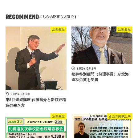
RECOMMEND
活動履歴
活動履歴
2024.09.29
松井特別顧問（前理事長）が北海
道功労賞を受賞
2024.03.08
第8回連続講座 佐藤昌介と新渡戸稲
造の生き方
活動履歴
過去の掲載記事