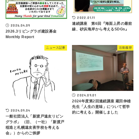
2022.01.11
連続講座 第6回『海面上昇の最前
2026.04.09
線、砂浜海岸から考えるSDGs』
2026.3リビングラボ建設募金
Monthly Report
ニュース記事
活動履歴
2024.09.01
2024年度第2回連続講座 蔵田伸雄
先生「人生の意味」について哲学
2024.09.04
的に考える」開催しました
一般社団法人「新渡戸遠友リビン
グラボ」 （旧、（一社）「新渡戸
稲造と札幌遠友夜学校を考える
会」）からのご挨拶